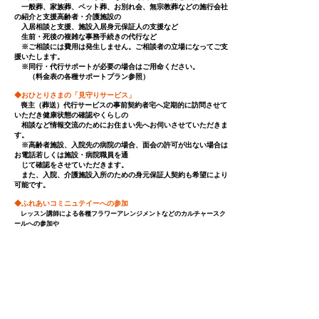
一般葬、家族葬、ペット葬、お別れ会、無宗教葬などの施行会社
の紹介と支援高齢者・介護施設の
入居相談と支援、施設入居身元保証人の支援など
生前・死後の複雑な事務手続きの代行など
※ご相談には費用は発生しません。ご相談者の立場になってご支
援いたします。
※同行・代行サポートが必要の場合はご用命ください。
（料金表の各種サポートプラン参照）
◆おひとりさまの「見守りサービス」
喪主（葬送）代行サービスの事前契約者宅へ定期的に訪問させて
いただき健康状態の確認やくらしの
相談など情報交流のためにお住まい先へお伺いさせていただきま
す。
※高齢者施設、入院先の病院の場合、面会の許可が出ない場合は
お電話若しくは施設・病院職員を通
じて確認をさせていただきます。
また、入院、介護施設入所のための身元保証人契約も希望により
可能です。
◆ふれあいコミニュテイーへの参加
レッスン講師による各種フラワーアレンジメントなどのカルチャースク
ールへの参加や
生活習慣病アドバイザー、野菜コーディネーター資格取得講師によるセ
ミナー・勉強会を
定期的に窓口で開催し、どなたでも参加可能です。
認知の防止、健康的な生活へのご支援をさせていただきます。
◆各種支援同行・代行サポート
日常の生活相談からの同行または代行として、札幌市
内にお住まいの方で同行・代行場所が